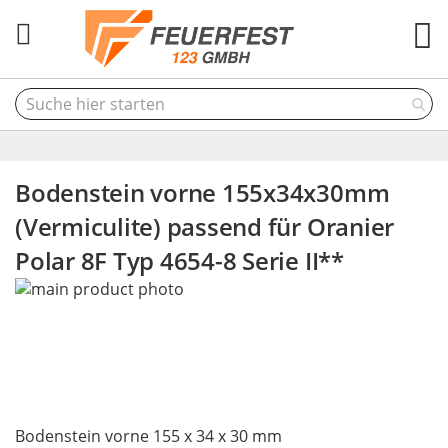
M
Bodenstein vorne 155x34x30mm
(Vermiculite) passend für Oranier
Polar 8F Typ 4654-8 Serie II**
Skip
to
the
end
of
the
Skip
images
Bodenstein vorne 155 x 34 x 30 mm
to
gallery