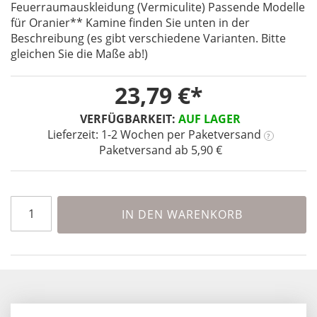
Feuerraumauskleidung (Vermiculite) Passende Modelle
the
für Oranier** Kamine finden Sie unten in der
beginning
Beschreibung (es gibt verschiedene Varianten. Bitte
of
gleichen Sie die Maße ab!)
the
images
gallery
23,79 €
VERFÜGBARKEIT:
AUF LAGER
Lieferzeit: 1-2 Wochen
per Paketversand
?
Paketversand ab 5,90 €
IN DEN WARENKORB