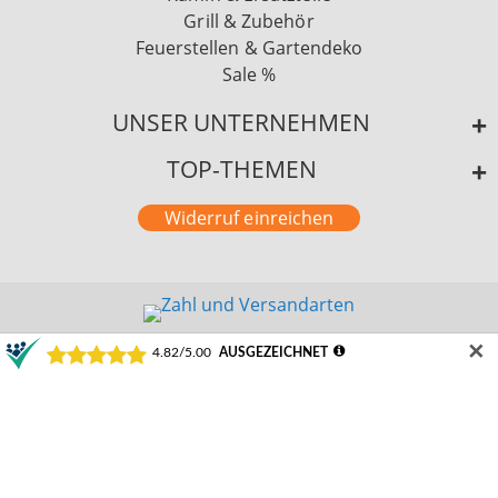
Grill & Zubehör
Feuerstellen & Gartendeko
Sale %
UNSER UNTERNEHMEN
TOP-THEMEN
Widerruf einreichen
✕
©2024 Schamotte-Shop.de
Durchschnittliche Bewertung von Schamotte-Shop.de | Weeze bei Trustami:
4.82 /
5.00
mit
22.223
Bewertungen
|
Bewertungsgrundlage des Anbieters: 1 Verkaufs- und 3 Bewertungsplattformen