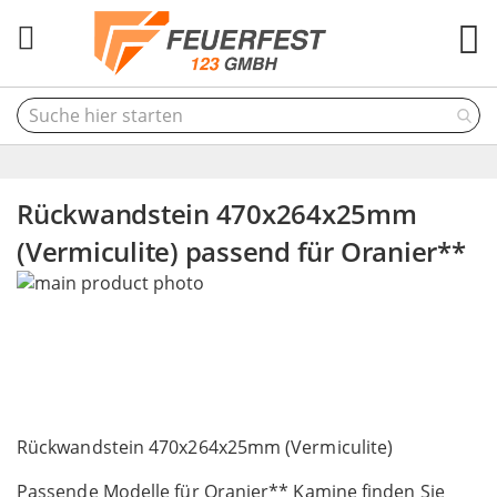
M
Rückwandstein 470x264x25mm
(Vermiculite) passend für Oranier**
Skip
to
the
end
of
the
Skip
images
to
Rückwandstein 470x264x25mm (Vermiculite)
gallery
the
Passende Modelle für Oranier** Kamine finden Sie
beginning