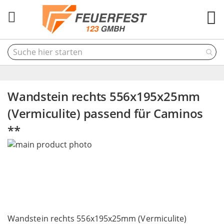
M
Wandstein rechts 556x195x25mm
(Vermiculite) passend für Caminos
**
Skip
to
the
end
of
the
Skip
images
to
Wandstein rechts 556x195x25mm (Vermiculite)
gallery