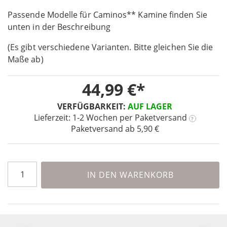
the
Passende Modelle für Caminos** Kamine finden Sie
beginning
unten in der Beschreibung
of
the
(Es gibt verschiedene Varianten. Bitte gleichen Sie die
images
Maße ab)
gallery
44,99 €
VERFÜGBARKEIT:
AUF LAGER
Lieferzeit: 1-2 Wochen
per Paketversand
?
Paketversand ab 5,90 €
IN DEN WARENKORB