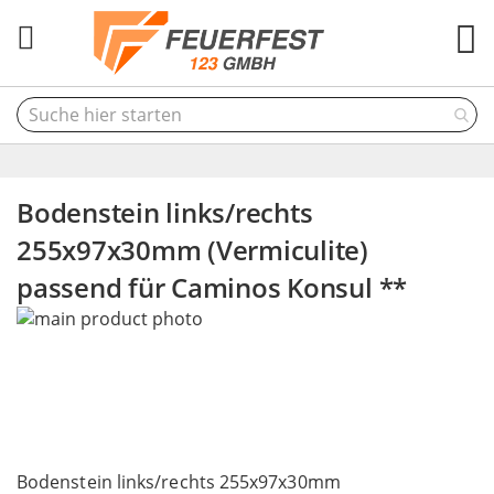
M
Bodenstein links/rechts
255x97x30mm (Vermiculite)
passend für Caminos Konsul **
Skip
to
the
end
of
the
Skip
images
to
Bodenstein links/rechts 255x97x30mm
gallery