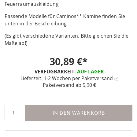
the
Feuerraumauskleidung
beginning
Passende Modelle für Caminos** Kamine finden Sie
of
the
unten in der Beschreibung
images
(Es gibt verschiedene Varianten. Bitte gleichen Sie die
gallery
Maße ab!)
30,89 €
VERFÜGBARKEIT:
AUF LAGER
Lieferzeit: 1-2 Wochen
per Paketversand
?
Paketversand ab 5,90 €
IN DEN WARENKORB