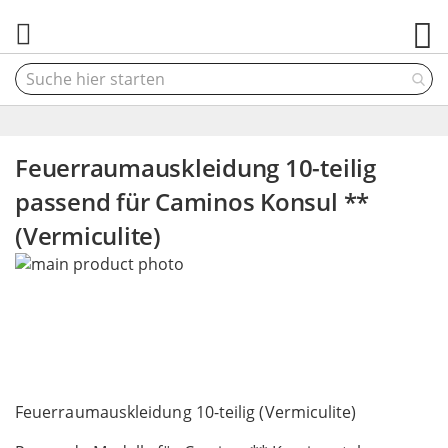
M
Feuerraumauskleidung 10-teilig
passend für Caminos Konsul **
(Vermiculite)
Skip
to
the
end
of
the
Skip
images
to
Feuerraumauskleidung 10-teilig (Vermiculite)
gallery
the