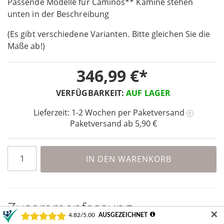
Passende Modelle für Caminos** Kamine stehen
beginning
unten in der Beschreibung
of
the
(Es gibt verschiedene Varianten. Bitte gleichen Sie die
images
Maße ab!)
gallery
346,99 €
VERFÜGBARKEIT:
AUF LAGER
Lieferzeit: 1-2 Wochen
per Paketversand
?
Paketversand ab 5,90 €
IN DEN WARENKORB
Zusammenfassung
✕