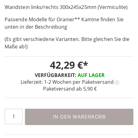
Skip
images
to
Wandstein links/rechts 300x245x25mm (Vermiculite)
gallery
the
Passende Modelle für Oranier** Kamine finden Sie
beginning
unten in der Beschreibung
of
the
(Es gibt verschiedene Varianten. Bitte gleichen Sie die
images
Maße ab!)
gallery
42,29 €
VERFÜGBARKEIT:
AUF LAGER
Lieferzeit: 1-2 Wochen
per Paketversand
?
Paketversand ab 5,90 €
IN DEN WARENKORB