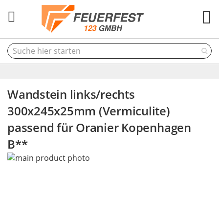
M
Wandstein links/rechts
300x245x25mm (Vermiculite)
passend für Oranier Kopenhagen
B**
Skip
to
the
end
of
the