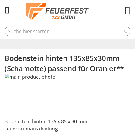
M
Bodenstein hinten 135x85x30mm
(Schamotte) passend für Oranier**
Skip
to
the
end
of
the
Skip
images
to
Bodenstein hinten 135 x 85 x 30 mm
gallery
the
Feuerraumauskleidung
beginning