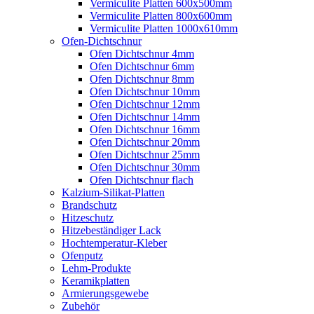
Vermiculite Platten 600x500mm
Vermiculite Platten 800x600mm
Vermiculite Platten 1000x610mm
Ofen-Dichtschnur
Ofen Dichtschnur 4mm
Ofen Dichtschnur 6mm
Ofen Dichtschnur 8mm
Ofen Dichtschnur 10mm
Ofen Dichtschnur 12mm
Ofen Dichtschnur 14mm
Ofen Dichtschnur 16mm
Ofen Dichtschnur 20mm
Ofen Dichtschnur 25mm
Ofen Dichtschnur 30mm
Ofen Dichtschnur flach
Kalzium-Silikat-Platten
Brandschutz
Hitzeschutz
Hitzebeständiger Lack
Hochtemperatur-Kleber
Ofenputz
Lehm-Produkte
Keramikplatten
Armierungsgewebe
Zubehör