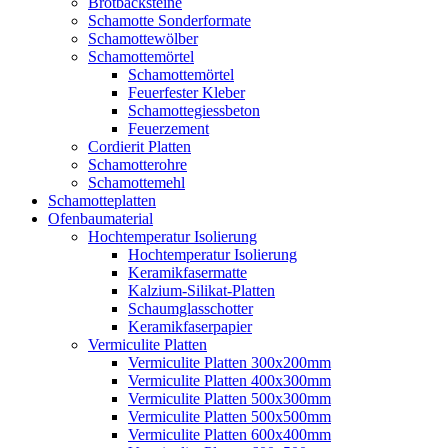
Brotbacksteine
Schamotte Sonderformate
Schamottewölber
Schamottemörtel
Schamottemörtel
Feuerfester Kleber
Schamottegiessbeton
Feuerzement
Cordierit Platten
Schamotterohre
Schamottemehl
Schamotteplatten
Ofenbaumaterial
Hochtemperatur Isolierung
Hochtemperatur Isolierung
Keramikfasermatte
Kalzium-Silikat-Platten
Schaumglasschotter
Keramikfaserpapier
Vermiculite Platten
Vermiculite Platten 300x200mm
Vermiculite Platten 400x300mm
Vermiculite Platten 500x300mm
Vermiculite Platten 500x500mm
Vermiculite Platten 600x400mm