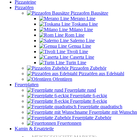
Pizzasteine
Pizzaöfen
Pizzaofen Bausätze
Merano Line
Toskana Line
Milano Line
Rom Line
Salerno Line
Genua Line
Tivoli Line
Caserta Line
Turin Line
Pizzaofen Zubehör
Pizzaöfen aus Edelstahl
Ofentüren
Feuerplatten
Feuerplatte rund
Feuerplatte 6-eckig
Feuerplatte 8-eckig
Feuerplatte quadratisch
Feuerplatte mit Wunsch
Feuerplatte Zubehör
Feuertonnen
Kamin & Ersatzteile