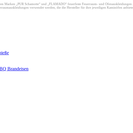
ren Marken „PUR Schamotte“ und „FLAMADO“ feuerfeste Feuerraum- und Ofenauskleidungen au
uerraumauskleidungen verwendet werden, die die Hersteller für ihre jeweiligen Kaminöfen anbi
pieße
 BBQ Brandeisen