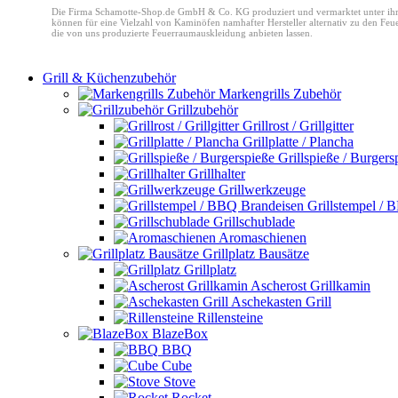
Die Firma Schamotte-Shop.de GmbH & Co. KG produziert und vermarktet unter ih
können für eine Vielzahl von Kaminöfen namhafter Hersteller alternativ zu den Fe
die von uns produzierte Feuerraumauskleidung anbieten lassen.
Grill & Küchenzubehör
Markengrills Zubehör
Grillzubehör
Grillrost / Grillgitter
Grillplatte / Plancha
Grillspieße / Burgers
Grillhalter
Grillwerkzeuge
Grillstempel /
Grillschublade
Aromaschienen
Grillplatz Bausätze
Grillplatz
Ascherost Grillkamin
Aschekasten Grill
Rillensteine
BlazeBox
BBQ
Cube
Stove
Rocket