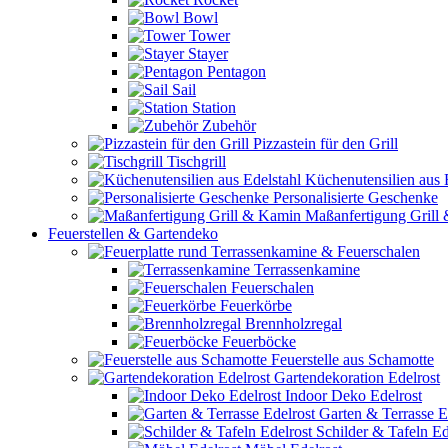
Bowl
Tower
Stayer
Pentagon
Sail
Station
Zubehör
Pizzastein für den Grill
Tischgrill
Küchenutensilien aus 
Personalisierte Geschenke
Maßanfertigung Grill
Feuerstellen & Gartendeko
Terrassenkamine & Feuerschalen
Terrassenkamine
Feuerschalen
Feuerkörbe
Brennholzregal
Feuerböcke
Feuerstelle aus Schamotte
Gartendekoration Edelrost
Indoor Deko Edelrost
Garten & Terrasse E
Schilder & Tafeln Ed