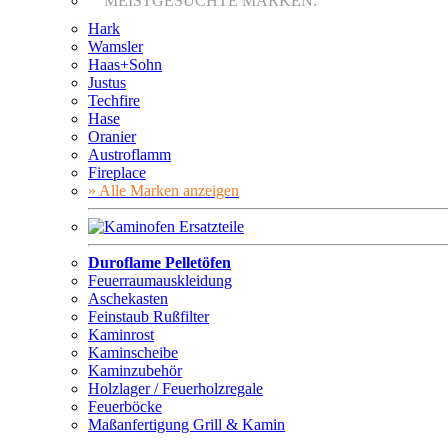
MEISTGESUCHTE MARKEN:
Hark
Wamsler
Haas+Sohn
Justus
Techfire
Hase
Oranier
Austroflamm
Fireplace
» Alle Marken anzeigen
Duroflame Pelletöfen
Feuerraumauskleidung
Aschekasten
Feinstaub Rußfilter
Kaminrost
Kaminscheibe
Kaminzubehör
Holzlager / Feuerholzregale
Feuerböcke
Maßanfertigung Grill & Kamin