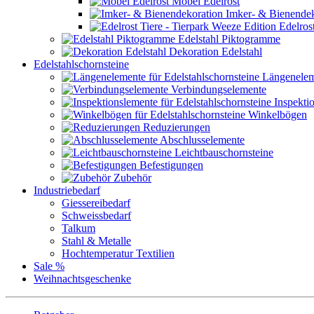
Möbel Edelrost
Imker- & Bienendek
Edelrost
Edelstahl Piktogramme
Dekoration Edelstahl
Edelstahlschornsteine
Längenele
Verbindungselemente
Inspekti
Winkelbögen
Reduzierungen
Abschlusselemente
Leichtbauschornsteine
Befestigungen
Zubehör
Industriebedarf
Giessereibedarf
Schweissbedarf
Talkum
Stahl & Metalle
Hochtemperatur Textilien
Sale %
Weihnachtsgeschenke