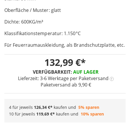
of
Oberfläche / Muster: glatt
the
images
Dichte: 600KG/m³
gallery
Klassifikationstemperatur: 1.150°C
Für Feuerraumauskleidung, als Brandschutzplatte, etc.
132,99 €
VERFÜGBARKEIT:
AUF LAGER
Lieferzeit: 3-6 Werktage
per Paketversand
?
Paketversand ab 9,90 €
4 für jeweils
126,34 €
kaufen und
5
% sparen
10 für jeweils
119,69 €
kaufen und
10
% sparen