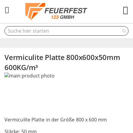
M
Vermiculite Platte 800x600x50mm
600KG/m³
Skip
to
the
end
of
the
Skip
images
to
Vermiculite Platte in der Größe 800 x 600 mm
gallery
the
Stärke: 50 mm
beginning