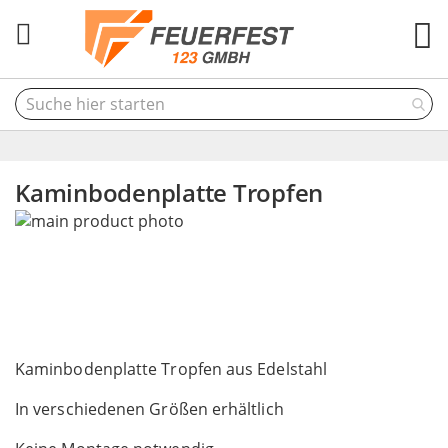
M
Kaminbodenplatte Tropfen
Skip
to
the
end
of
the
Skip
images
to
Kaminbodenplatte Tropfen aus Edelstahl
gallery
the
In verschiedenen Größen erhältlich
beginning
of