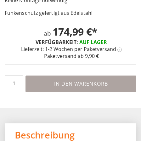
Keine Montage notwendig
the
images
Funkenschutz gefertigt aus Edelstahl
gallery
174,99 €
ab
VERFÜGBARKEIT:
AUF LAGER
Lieferzeit: 1-2 Wochen
per Paketversand
?
Paketversand ab 9,90 €
IN DEN WARENKORB
Beschreibung