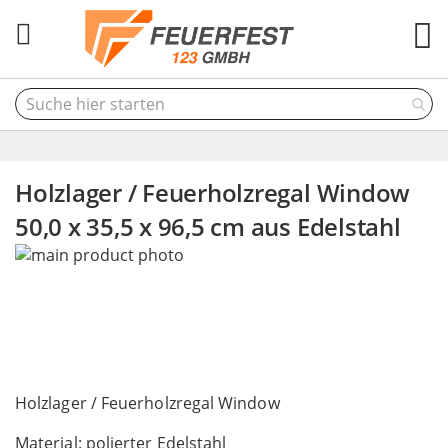
M
Holzlager / Feuerholzregal Window
50,0 x 35,5 x 96,5 cm aus Edelstahl
Skip
to
the
end
of
the
Skip
images
to
Holzlager / Feuerholzregal Window
gallery
the
Material: polierter Edelstahl
beginning