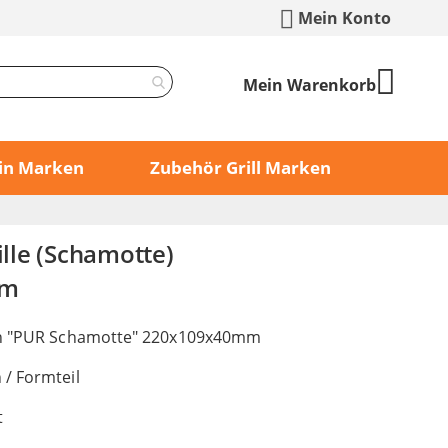
Mein Konto
Mein Warenkorb
 Kamin Marken
Zubehör Grill Marken
Rille (Schamotte)
mm
in "PUR Schamotte" 220x109x40mm
/ Formteil
t