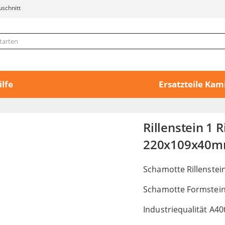
uschnitt
ilfe
Ersatzteile
Rillenstein 1 
220x109x40
Schamotte Rillenste
Schamotte Formstein 
Industriequalität A40