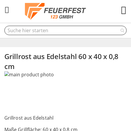
M
Grillrost aus Edelstahl 60 x 40 x 0,8
cm
Skip
to
the
end
of
the
Skip
images
to
Grillrost aus Edelstahl
gallery
the
Maße Grillfläche: 60 x 40 x 0,8 cm
beginning