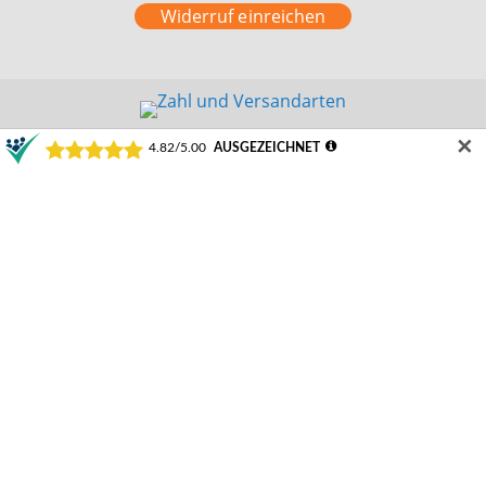
Widerruf einreichen
✕
©2024 Schamotte-Shop.de
Durchschnittliche Bewertung von Schamotte-Shop.de | Weeze bei Trustami:
4.82 /
5.00
mit
22.223
Bewertungen
|
Bewertungsgrundlage des Anbieters: 1 Verkaufs- und 3 Bewertungsplattformen