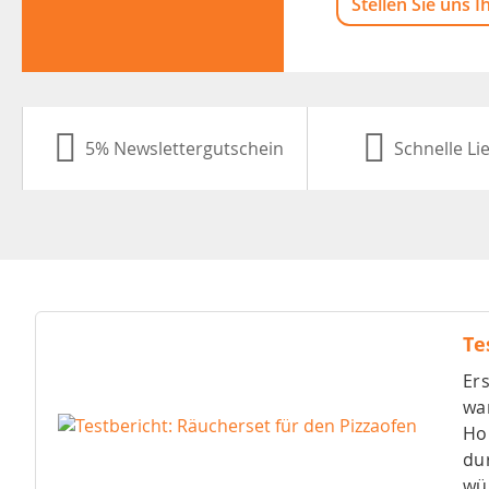
Stellen Sie uns I
5% Newslettergutschein
Schnelle Li
Te
Er
wa
Hol
du
wü