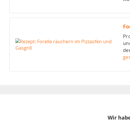
Fo
Pro
und
den
ge
Wir habe