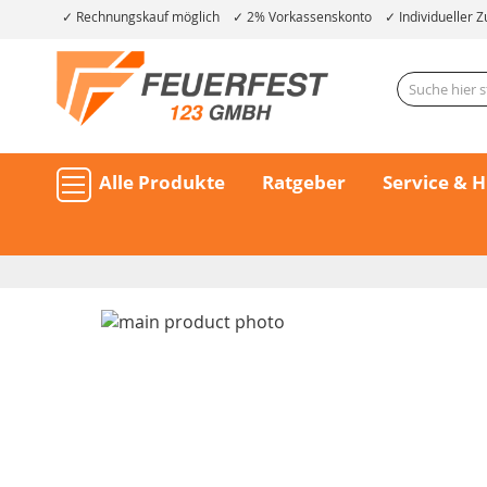
Rechnungskauf möglich
2% Vorkassenskonto
Individueller Z
Alle Produkte
Ratgeber
Service & H
Skip
to
the
end
of
the
Skip
images
to