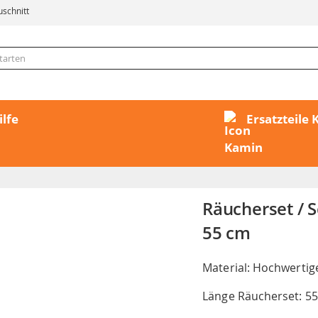
uschnitt
ilfe
Ersatzteile
Räucherset / S
55 cm
Material: Hochwertige
Länge Räucherset: 5