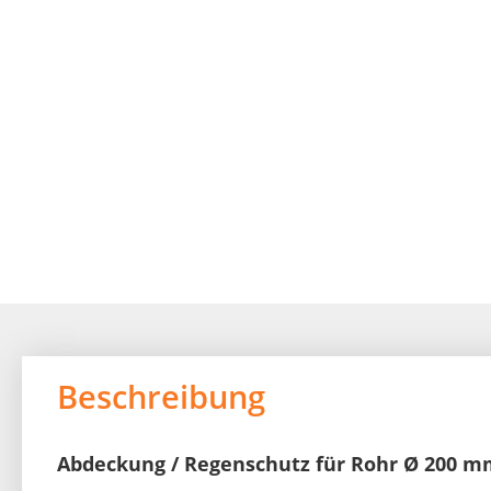
beginning
of
the
images
gallery
Beschreibung
Abdeckung / Regenschutz für Rohr Ø 200 mm