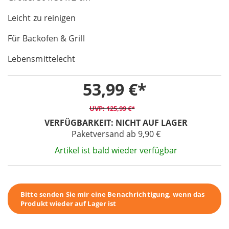
of
Leicht zu reinigen
the
images
Für Backofen & Grill
gallery
Lebensmittelecht
53,99 €
125,99 €
VERFÜGBARKEIT:
NICHT AUF LAGER
Paketversand ab 9,90 €
Artikel ist bald wieder verfügbar
Bitte senden Sie mir eine Benachrichtigung, wenn das
Produkt wieder auf Lager ist