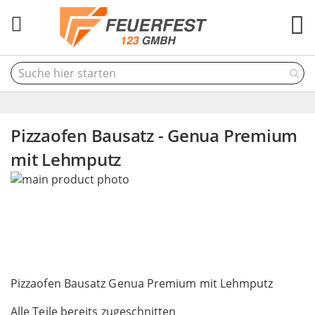
M
Pizzaofen Bausatz - Genua Premium
mit Lehmputz
Skip
to
the
end
of
the
Skip
images
to
Pizzaofen Bausatz Genua Premium mit Lehmputz
gallery
the
Alle Teile bereits zugeschnitten
beginning