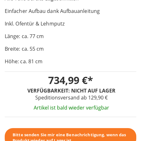
of
Einfacher Aufbau dank Aufbauanleitung
the
images
Inkl. Ofentür & Lehmputz
gallery
Länge: ca. 77 cm
Breite: ca. 55 cm
Höhe: ca. 81 cm
734,99 €
VERFÜGBARKEIT:
NICHT AUF LAGER
Speditionsversand ab 129,90 €
Artikel ist bald wieder verfügbar
Bitte senden Sie mir eine Benachrichtigung, wenn das
Produkt wieder auf Lager ist