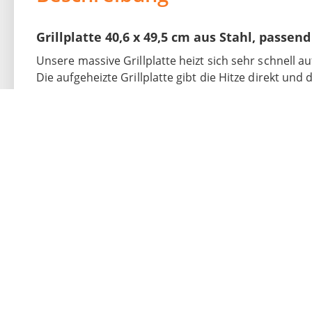
Grillplatte 40,6 x 49,5 cm aus Stahl, passend
Unsere massive Grillplatte heizt sich sehr schnell 
Die aufgeheizte Grillplatte gibt die Hitze direkt un
können z.B. Steaks sehr scharf angebraten werden. U
leicht zu reinigen. Messen Sie vorab die Größe der Gr
Eigenschaften Grillplatte
Maße: 40,6 x 49,5 cm
Material: Stahl
Stärke: 4 mm
Lieferumfang: 1 Stück
Individuelle Optik: Jedes Produkt aus Stahl wird in
gefertigt. Die Optik jedes Produktes ist somit einz