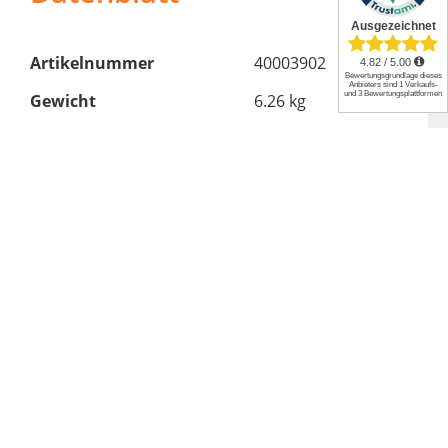
Artikelnummer
40003902
Gewicht
6.26 kg
Produktart
Grillplatte
Marke
GLUTZEiT
Format
rechteckig
Material
Stahl
Länge
406 mm
Stärke
4 mm
Breite
495 mm
Hersteller: Feuerfest 123 GmbH, Alte