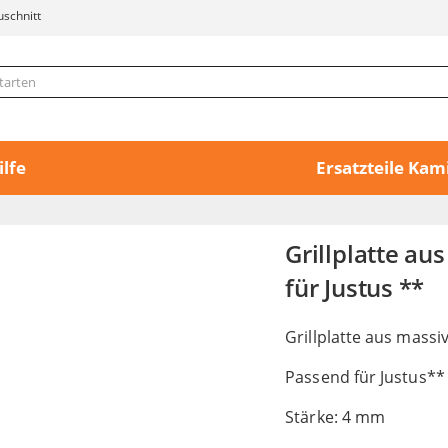
uschnitt
ilfe
Ersatzteile Ka
Grillplatte au
für Justus **
Grillplatte aus massi
Passend für Justus**
Stärke: 4 mm