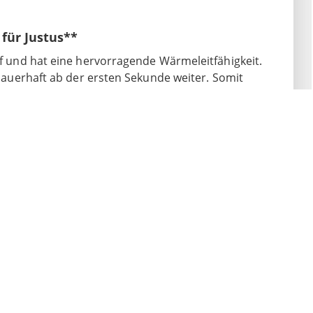
 für Justus**
auf und hat eine hervorragende Wärmeleitfähigkeit.
d dauerhaft ab der ersten Sekunde weiter. Somit
nsere Grillplatte ist langlebig, sehr robust und
illfläche.
 Handarbeit in unserer Produktion in Deutschland
igartig und kann sich zudem während der Nutzung