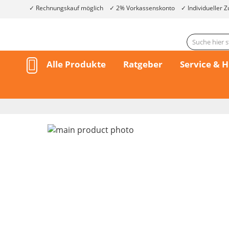
Rechnungskauf möglich
2% Vorkassenskonto
Individueller Z
Alle Produkte
Ratgeber
Service & H
Skip
to
the
end
of
the
Skip
images
to
gallery
the
beginning