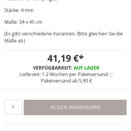
of
Stärke: 4 mm
the
images
Maße: 34 x 45 cm
gallery
(Es gibt verschiedene Varianten. Bitte gleichen Sie die
Maße ab)
41,19 €
VERFÜGBARKEIT:
AUF LAGER
Lieferzeit: 1-2 Wochen
per Paketversand
?
Paketversand ab 5,90 €
IN DEN WARENKORB