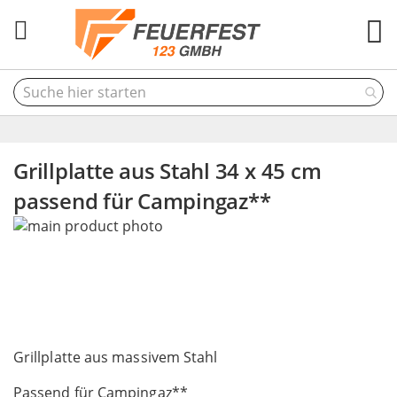
M
Grillplatte aus Stahl 34 x 45 cm
passend für Campingaz**
Skip
to
the
end
of
the
Skip
images
to
Grillplatte aus massivem Stahl
gallery
the
Passend für Campingaz**
beginning