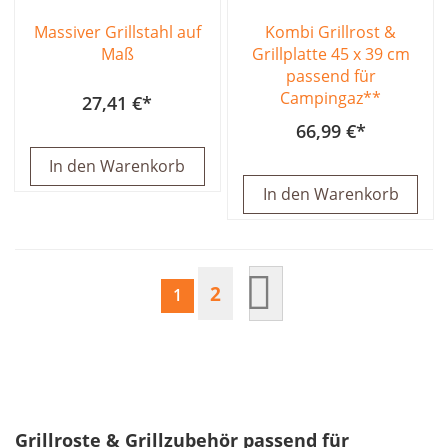
Massiver Grillstahl auf
Kombi Grillrost &
Maß
Grillplatte 45 x 39 cm
passend für
Campingaz**
27,41 €
66,99 €
In den Warenkorb
In den Warenkorb
Seite
Seite
Seite
Nächster Schritt
2
Sie lesen gerade Seite
1
Grillroste & Grillzubehör passend für