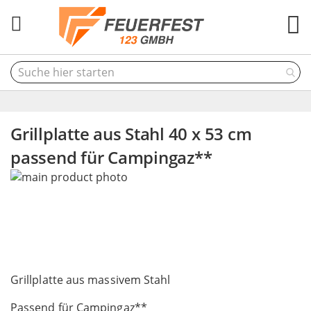
M
Grillplatte aus Stahl 40 x 53 cm
passend für Campingaz**
Skip
to
the
end
of
the
Skip
images
to
Grillplatte aus massivem Stahl
gallery
the
Passend für Campingaz**
beginning