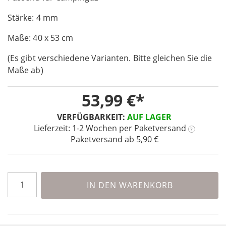
of
Stärke: 4 mm
the
images
Maße: 40 x 53 cm
gallery
(Es gibt verschiedene Varianten. Bitte gleichen Sie die
Maße ab)
53,99 €
VERFÜGBARKEIT:
AUF LAGER
Lieferzeit: 1-2 Wochen
per Paketversand
?
Paketversand ab 5,90 €
IN DEN WARENKORB