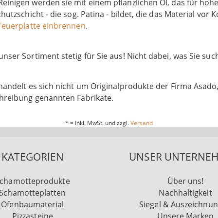
einigen werden sie mit einem pflanzlichen Öl, das für hoh
chutzschicht - die sog. Patina - bildet, die das Material vor 
 Feuerplatte einbrennen
.
nser Sortiment stetig für Sie aus! Nicht dabei, was Sie su
handelt es sich nicht um Originalprodukte der Firma Asado,
chreibung genannten Fabrikate.
* = Inkl. MwSt. und zzgl.
Versand
KATEGORIEN
UNSER UNTERNE
chamotteprodukte
Über uns!
Schamotteplatten
Nachhaltigkeit
Ofenbaumaterial
Siegel & Auszeichnu
Pizzasteine
Unsere Marken