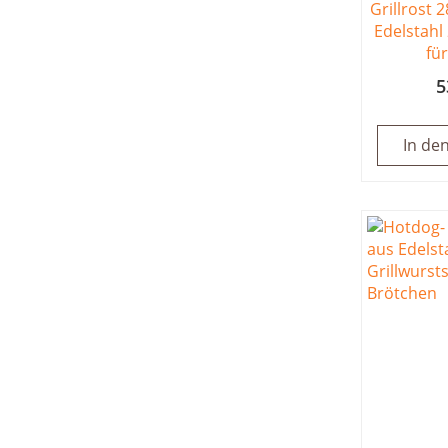
Grillrost 
Edelstahl
fü
5
In de