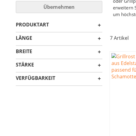
oder Grill
Übernehmen
erweitern 
um höchste
PRODUKTART
LÄNGE
7
Artikel
BREITE
STÄRKE
VERFÜGBARKEIT