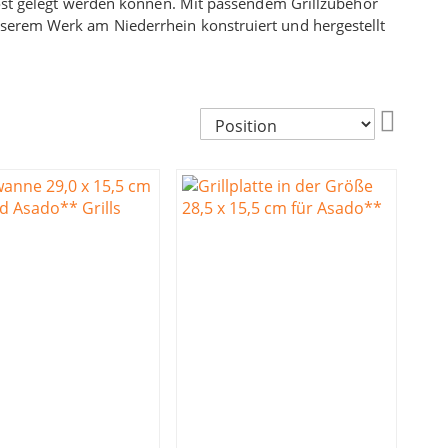
llrost gelegt werden können. Mit passendem Grillzubehör
nserem Werk am Niederrhein konstruiert und hergestellt
In
absteig
Reihenf