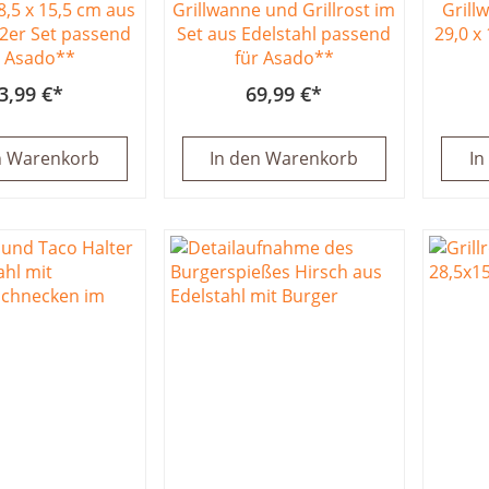
28,5 x 15,5 cm aus
Grillwanne und Grillrost im
Grill
 2er Set passend
Set aus Edelstahl passend
29,0 x
r Asado**
für Asado**
3,99 €
69,99 €
n Warenkorb
In den Warenkorb
In