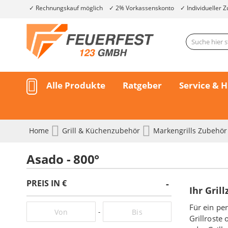
Rechnungskauf möglich
2% Vorkassenskonto
Individueller Z
Alle Produkte
Ratgeber
Service & H
Home
Grill & Küchenzubehör
Markengrills Zubehö
Asado - 800°
PREIS IN €
Ihr Gril
Für ein pe
-
Grillroste