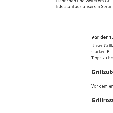
Hähnchen und weiterem Gril
Edelstahl aus unserem Sorti
Vor der 1
Unser Gril
starken Be
Tipps zu b
Grillzu
Vor dem ers
Grillro