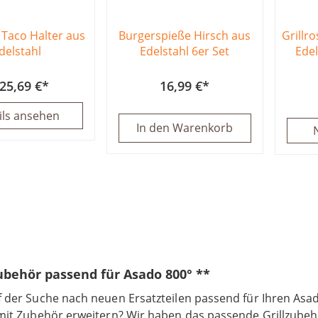
 Taco Halter aus
Burgerspieße Hirsch aus
Grillro
delstahl
Edelstahl 6er Set
Edel
25,69 €
16,99 €
ils ansehen
In den Warenkorb
zubehör passend für Asado 800° **
uf der Suche nach neuen Ersatzteilen passend für Ihren As
 mit Zubehör erweitern? Wir haben das passende Grillzubehö