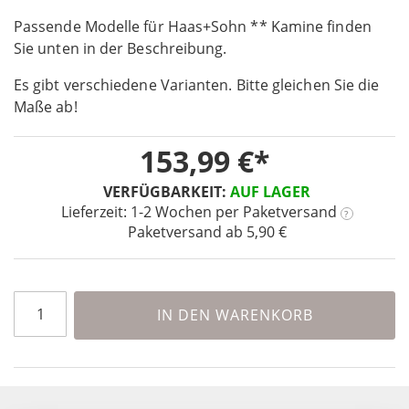
the
Passende Modelle für Haas+Sohn ** Kamine finden
beginning
Sie unten in der Beschreibung.
of
the
Es gibt verschiedene Varianten. Bitte gleichen Sie die
images
Maße ab!
gallery
153,99 €
VERFÜGBARKEIT:
AUF LAGER
Lieferzeit: 1-2 Wochen
per Paketversand
?
Paketversand ab 5,90 €
IN DEN WARENKORB