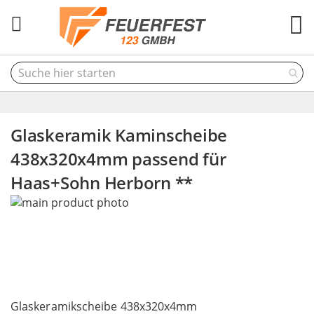
M
Glaskeramik Kaminscheibe
438x320x4mm passend für
Haas+Sohn Herborn **
Skip
to
the
end
of
the
Skip
images
to
Glaskeramikscheibe 438x320x4mm
gallery