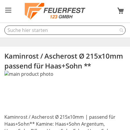
M
Kaminrost / Ascherost Ø 215x10mm
passend für Haas+Sohn **
Skip
to
the
end
of
the
Skip
images
to
Kaminrost / Ascherost Ø 215x10mm | passend für
gallery
the
Haas+Sohn** Kamine: Haas+Sohn Argentum,
beginning