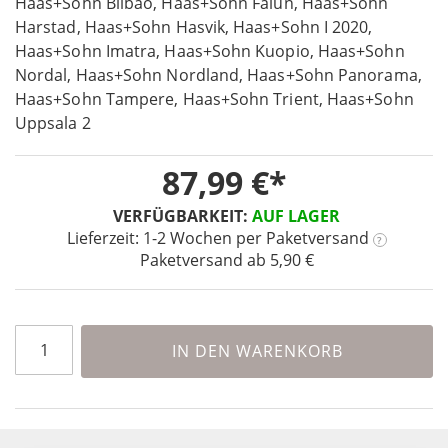
Haas+Sohn Bilbao, Haas+Sohn Falun, Haas+Sohn
of
Harstad, Haas+Sohn Hasvik, Haas+Sohn I 2020,
the
Haas+Sohn Imatra, Haas+Sohn Kuopio, Haas+Sohn
images
Nordal, Haas+Sohn Nordland, Haas+Sohn Panorama,
gallery
Haas+Sohn Tampere, Haas+Sohn Trient, Haas+Sohn
Uppsala 2
87,99 €
VERFÜGBARKEIT:
AUF LAGER
Lieferzeit: 1-2 Wochen
per Paketversand
?
Paketversand ab 5,90 €
IN DEN WARENKORB