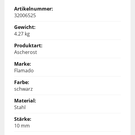
32006525
4.27 kg
Ascherost
Flamado
schwarz
Stahl
10 mm