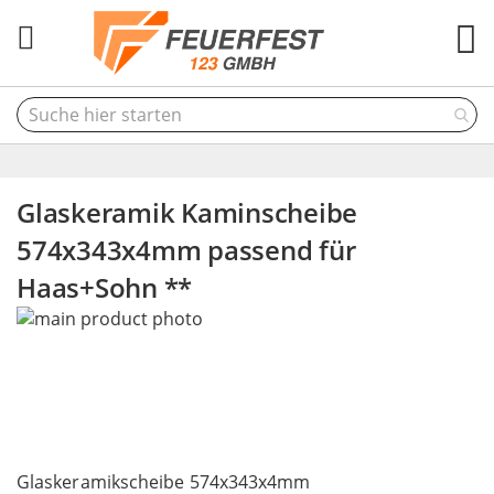
M
Glaskeramik Kaminscheibe
574x343x4mm passend für
Haas+Sohn **
Skip
to
the
end
of
the
Skip
images
to
Glaskeramikscheibe 574x343x4mm
gallery