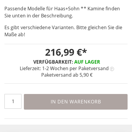
the
Passende Modelle für Haas+Sohn ** Kamine finden
beginning
Sie unten in der Beschreibung.
of
the
Es gibt verschiedene Varianten. Bitte gleichen Sie die
images
Maße ab!
gallery
216,99 €
VERFÜGBARKEIT:
AUF LAGER
Lieferzeit: 1-2 Wochen
per Paketversand
?
Paketversand ab 5,90 €
IN DEN WARENKORB