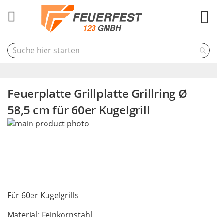
M
Feuerplatte Grillplatte Grillring Ø
58,5 cm für 60er Kugelgrill
Skip
to
the
end
of
the
Skip
images
to
Für 60er Kugelgrills
gallery
the
Material: Feinkornstahl
beginning