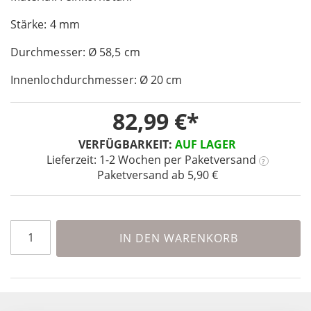
of
Stärke: 4 mm
the
images
Durchmesser: Ø 58,5 cm
gallery
Innenlochdurchmesser: Ø 20 cm
82,99 €
VERFÜGBARKEIT:
AUF LAGER
Lieferzeit: 1-2 Wochen
per Paketversand
?
Paketversand ab 5,90 €
IN DEN WARENKORB