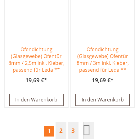
Ofendichtung
Ofendichtung
(Glasgewebe) Ofentür
(Glasgewebe) Ofentür
8mm / 2,5m inkl. Kleber,
8mm / 3m inkl. Kleber,
passend für Leda **
passend für Leda **
19,69 €
19,69 €
In den Warenkorb
In den Warenkorb
Seite
Seite
Seite
Seite
Nächster Schritt
2
3
Sie lesen gerade Seite
1