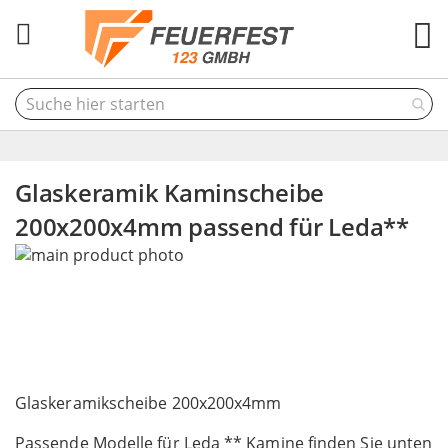
M
Glaskeramik Kaminscheibe
200x200x4mm passend für Leda**
Skip
to
the
end
of
the
Skip
images
to
Glaskeramikscheibe 200x200x4mm
gallery
the
Passende Modelle für Leda ** Kamine finden Sie unten
beginning