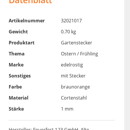
Artikelnummer
32021017
Gewicht
0.70 kg
Produktart
Gartenstecker
Thema
Ostern / Frühling
Marke
edelrostig
Sonstiges
mit Stecker
Farbe
braunorange
Material
Cortenstahl
Stärke
1 mm
Hersteller: Feuerfest 123 GmbH, Alte