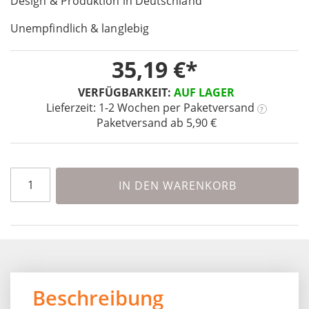
Design & Produktion in Deutschland
the
images
Unempfindlich & langlebig
gallery
35,19 €
VERFÜGBARKEIT:
AUF LAGER
Lieferzeit: 1-2 Wochen
per Paketversand
?
Paketversand ab 5,90 €
IN DEN WARENKORB
Beschreibung