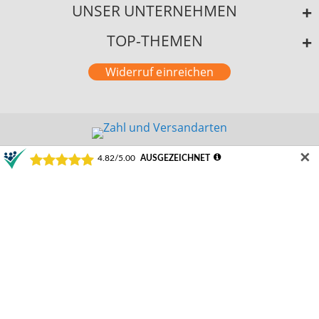
UNSER UNTERNEHMEN
TOP-THEMEN
Widerruf einreichen
✕
©2024 Schamotte-Shop.de
Durchschnittliche Bewertung von Schamotte-Shop.de | Weeze bei Trustami:
4.82 /
5.00
mit
22.223
Bewertungen
|
Bewertungsgrundlage des Anbieters: 1 Verkaufs- und 3 Bewertungsplattformen