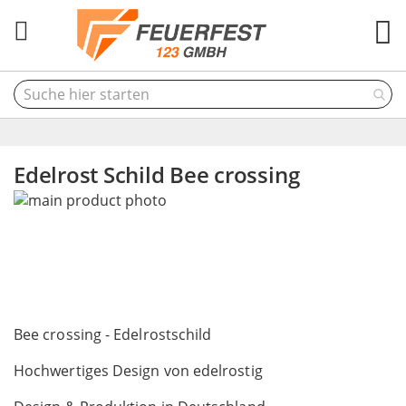
M
Edelrost Schild Bee crossing
Skip
to
the
end
of
the
Skip
images
to
Bee crossing - Edelrostschild
gallery
the
Hochwertiges Design von edelrostig
beginning
of