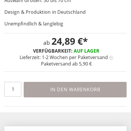
Auswahl Größen: 30 bis 70 cm
the
images
Design & Produktion in Deutschland
gallery
Unempfindlich & langlebig
24,89 €
ab
VERFÜGBARKEIT:
AUF LAGER
Lieferzeit: 1-2 Wochen
per Paketversand
?
Paketversand ab 5,90 €
IN DEN WARENKORB