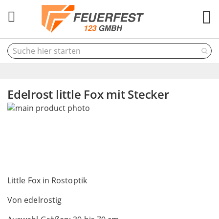
M
Edelrost little Fox mit Stecker
Skip
to
the
end
of
the
Skip
images
to
Little Fox in Rostoptik
gallery
the
Von edelrostig
beginning
of