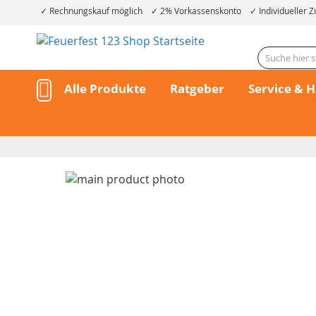
Rechnungskauf möglich
2% Vorkassenskonto
Individueller Z
Alle Produkte
Ratgeber
Service & H
Skip
to
the
end
of
the
Skip
images
to
gallery
the
beginning