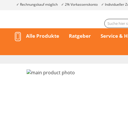
Rechnungskauf möglich
2% Vorkassenskonto
Individueller Z
Alle Produkte
Ratgeber
Service & H
Skip
to
the
end
of
the
Skip
images
to
gallery
the
beginning