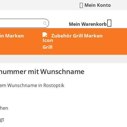
Mein Konto
Mein Warenkorb
min Marken
Zubehör Grill Marken
snummer mit Wunschname
em Wunschname in Rostoptik
chen
igt