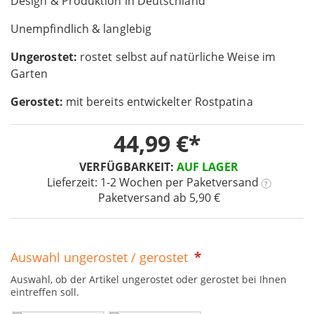
Design & Produktion in Deutschland
the
images
Unempfindlich & langlebig
gallery
Ungerostet:
rostet selbst auf natürliche Weise im
Garten
Gerostet:
mit bereits entwickelter Rostpatina
44,99 €
VERFÜGBARKEIT:
AUF LAGER
Lieferzeit: 1-2 Wochen
per Paketversand
?
Paketversand ab 5,90 €
Auswahl ungerostet / gerostet
Auswahl, ob der Artikel ungerostet oder gerostet bei Ihnen
eintreffen soll.