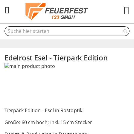
M
Edelrost Esel - Tierpark Edition
Skip
to
the
end
of
the
Skip
images
to
Tierpark Edition - Esel in Rostoptik
gallery
the
Größe: 60 cm hoch; inkl. 15 cm Stecker
beginning
of