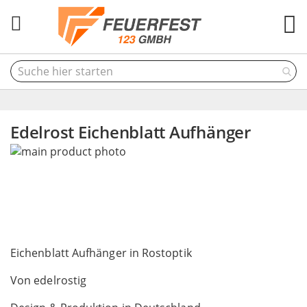
M
Edelrost Eichenblatt Aufhänger
Skip
to
the
end
of
the
Skip
images
to
Eichenblatt Aufhänger in Rostoptik
gallery
the
Von edelrostig
beginning
of