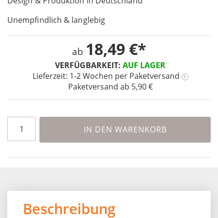
Design & Produktion in Deutschland
the
images
Unempfindlich & langlebig
gallery
18,49 €
ab
VERFÜGBARKEIT:
AUF LAGER
Lieferzeit: 1-2 Wochen
per Paketversand
?
Paketversand ab 5,90 €
IN DEN WARENKORB
Beschreibung