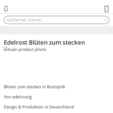
M
Edelrost Blüten zum stecken
Skip
to
the
end
of
the
Skip
images
to
Blüten zum stecken in Rostoptik
gallery
the
Von edelrostig
beginning
of
Design & Produktion in Deutschland
the