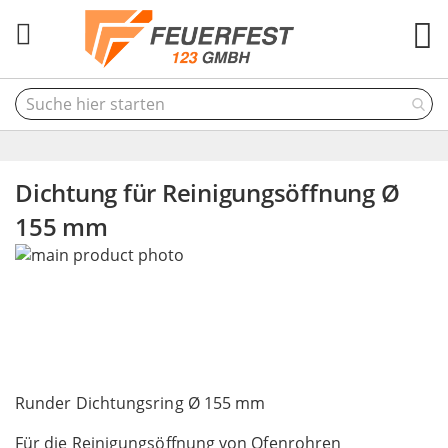
M
Dichtung für Reinigungsöffnung Ø
155 mm
Skip
to
the
end
of
the
Skip
images
to
Runder Dichtungsring Ø 155 mm
gallery
the
Für die Reinigungsöffnung von Ofenrohren
beginning