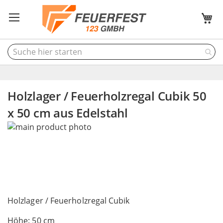
M
Holzlager / Feuerholzregal Cubik 50
x 50 cm aus Edelstahl
Skip
to
the
end
of
the
Skip
images
to
Holzlager / Feuerholzregal Cubik
gallery
the
Höhe: 50 cm
beginning