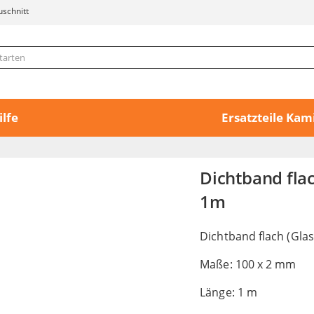
uschnitt
ilfe
Ersatzteile Ka
Dichtband fla
1m
Dichtband flach (Gla
Maße: 100 x 2 mm
Länge: 1 m