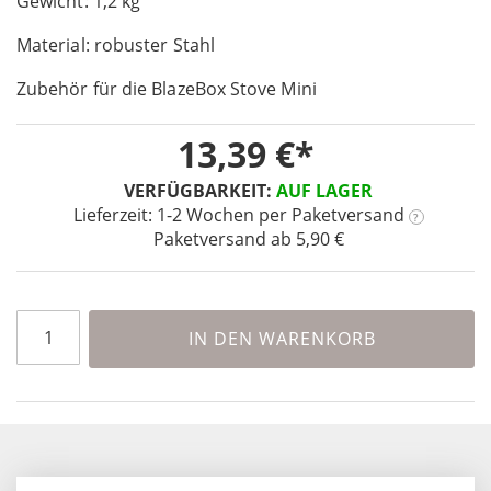
Gewicht: 1,2 kg
the
images
Material: robuster Stahl
gallery
Zubehör für die BlazeBox Stove Mini
13,39 €
VERFÜGBARKEIT:
AUF LAGER
Lieferzeit: 1-2 Wochen
per Paketversand
?
Paketversand ab 5,90 €
IN DEN WARENKORB