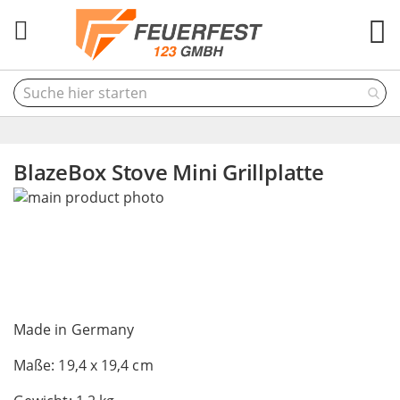
M
BlazeBox Stove Mini Grillplatte
Skip
to
the
end
of
the
Skip
images
to
Made in Germany
gallery
the
Maße: 19,4 x 19,4 cm
beginning
of