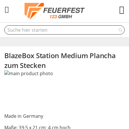
M
BlazeBox Station Medium Plancha
zum Stecken
Skip
to
the
end
of
the
Skip
images
to
Made in Germany
gallery
the
Maße: 39,5 x 21 cm; 4 cm hoch
beginning