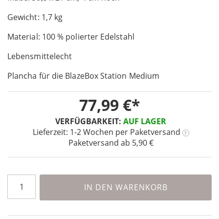
of
Gewicht: 1,7 kg
the
images
Material: 100 % polierter Edelstahl
gallery
Lebensmittelecht
Plancha für die BlazeBox Station Medium
77,99 €
VERFÜGBARKEIT:
AUF LAGER
Lieferzeit: 1-2 Wochen
per Paketversand
?
Paketversand ab 5,90 €
IN DEN WARENKORB