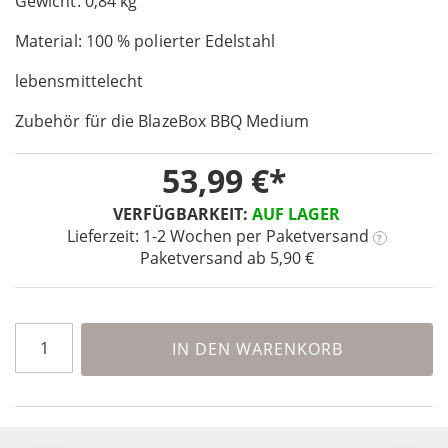
Gewicht: 0,84 kg
the
images
Material: 100 % polierter Edelstahl
gallery
lebensmittelecht
Zubehör für die BlazeBox BBQ Medium
53,99 €
VERFÜGBARKEIT:
AUF LAGER
Lieferzeit: 1-2 Wochen
per Paketversand
?
Paketversand ab 5,90 €
IN DEN WARENKORB