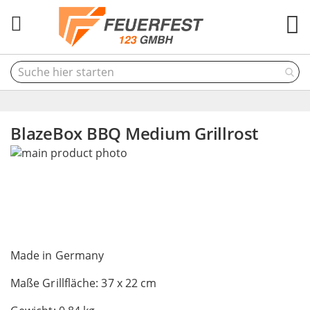
M
BlazeBox BBQ Medium Grillrost
Skip
to
the
end
of
the
Skip
images
to
Made in Germany
gallery
the
Maße Grillfläche: 37 x 22 cm
beginning
of