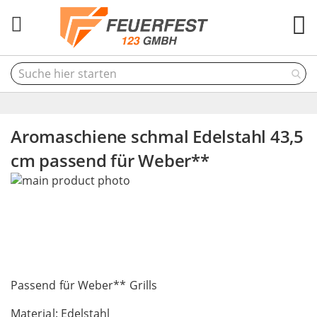
M
Aromaschiene schmal Edelstahl 43,5
cm passend für Weber**
Skip
to
the
end
of
the
Skip
images
to
Passend für Weber** Grills
gallery
the
Material: Edelstahl
beginning