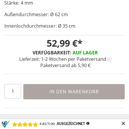
Stärke: 4 mm
the
images
Außendurchmesser: Ø 62 cm
gallery
Innenlochdurchmesser: Ø 35 cm
52,99 €
VERFÜGBARKEIT:
AUF LAGER
Lieferzeit: 1-2 Wochen
per Paketversand
?
Paketversand ab 5,90 €
IN DEN WARENKORB
✕