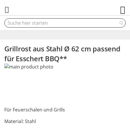
M
Grillrost aus Stahl Ø 62 cm passend
für Esschert BBQ**
Skip
to
the
end
of
the
Skip
images
to
Für Feuerschalen und Grills
gallery
the
Material: Stahl
beginning
of