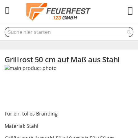
M
Grillrost 50 cm auf Maß aus Stahl
Skip
to
the
end
of
the
Skip
images
to
Für ein tolles Branding
gallery
the
Material: Stahl
beginning
of