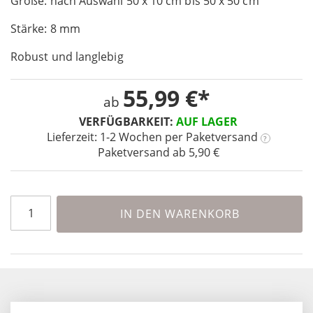
Größe: nach Auswahl 50 x 10 cm bis 50 x 50 cm
the
images
Stärke: 8 mm
gallery
Robust und langlebig
55,99 €
ab
VERFÜGBARKEIT:
AUF LAGER
Lieferzeit: 1-2 Wochen
per Paketversand
?
Paketversand ab 5,90 €
IN DEN WARENKORB