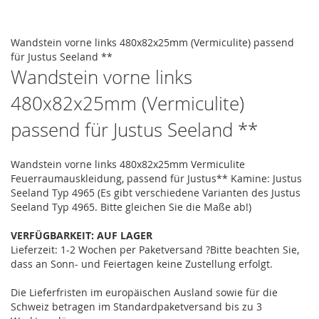
the
images
Skip
gallery
to
Wandstein vorne links 480x82x25mm (Vermiculite) passend
the
für Justus Seeland **
beginning
Wandstein vorne links
of
480x82x25mm (Vermiculite)
the
images
passend für Justus Seeland **
gallery
Wandstein vorne links 480x82x25mm Vermiculite
Feuerraumauskleidung, passend für Justus** Kamine: Justus
Seeland Typ 4965 (Es gibt verschiedene Varianten des Justus
Seeland Typ 4965. Bitte gleichen Sie die Maße ab!)
VERFÜGBARKEIT:
AUF LAGER
Lieferzeit: 1-2 Wochen
per Paketversand
?
Bitte beachten Sie,
dass an Sonn- und Feiertagen keine Zustellung erfolgt.
Die Lieferfristen im europäischen Ausland sowie für die
Schweiz betragen im Standardpaketversand bis zu 3