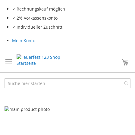
Rechnungskauf möglich
2% Vorkassenskonto
Individueller Zuschnitt
Mein Konto
Me
Skip
to
the
end
of