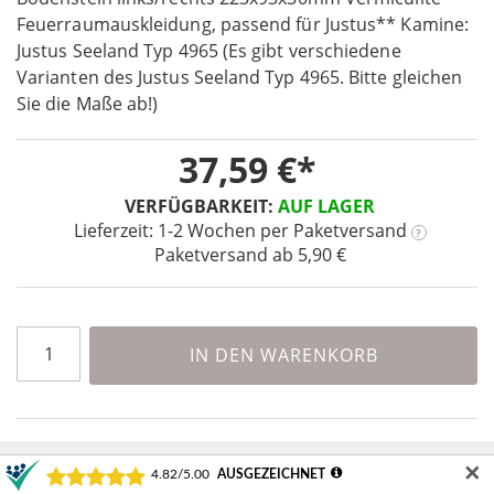
gallery
the
Feuerraumauskleidung, passend für Justus** Kamine:
beginning
Justus Seeland Typ 4965 (Es gibt verschiedene
of
Varianten des Justus Seeland Typ 4965. Bitte gleichen
the
Sie die Maße ab!)
images
gallery
37,59 €
VERFÜGBARKEIT:
AUF LAGER
Lieferzeit: 1-2 Wochen
per Paketversand
?
Paketversand ab 5,90 €
IN DEN WARENKORB
✕