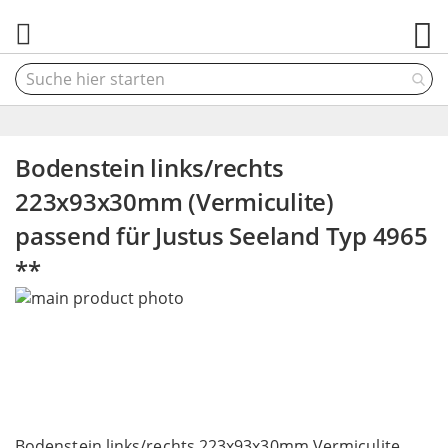
M
Bodenstein links/rechts
223x93x30mm (Vermiculite)
passend für Justus Seeland Typ 4965
**
Skip
to
the
end
of
the
Skip
images
to
Bodenstein links/rechts 223x93x30mm Vermiculite