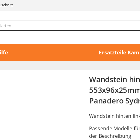
uschnitt
ilfe
Ersatzteile Ka
Wandstein hin
553x96x25mm (
Panadero Syd
Wandstein hinten lin
Passende Modelle für
der Beschreibung