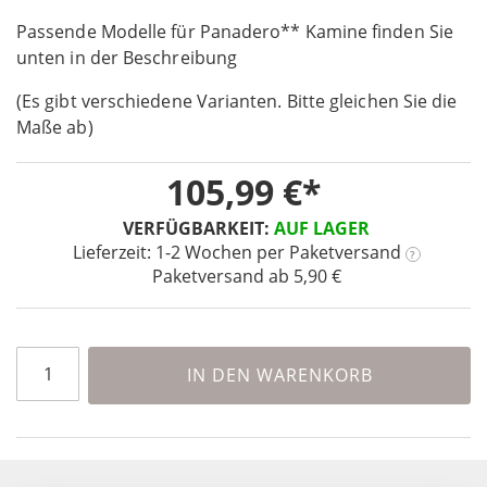
the
Passende Modelle für Panadero** Kamine finden Sie
beginning
unten in der Beschreibung
of
the
(Es gibt verschiedene Varianten. Bitte gleichen Sie die
images
Maße ab)
gallery
105,99 €
VERFÜGBARKEIT:
AUF LAGER
Lieferzeit: 1-2 Wochen
per Paketversand
?
Paketversand ab 5,90 €
IN DEN WARENKORB