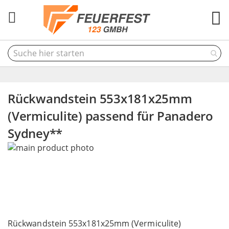
M
Rückwandstein 553x181x25mm
(Vermiculite) passend für Panadero
Sydney**
Skip
to
the
end
of
the
Skip
images
to
Rückwandstein 553x181x25mm (Vermiculite)
gallery